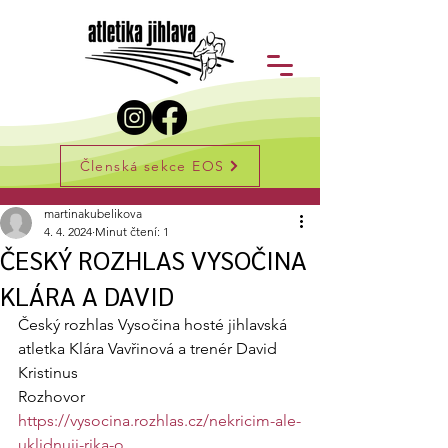
Členská sekce EOS
Příspěvek
martinakubelikova
4. 4. 2024
Minut čtení: 1
ČESKÝ ROZHLAS VYSOČINA
KLÁRA A DAVID
Český rozhlas Vysočina hosté jihlavská 
atletka Klára Vavřinová a trenér David 
Kristinus
Rozhovor
https://vysocina.rozhlas.cz/nekricim-ale-
uklidnuji-rika-o
...