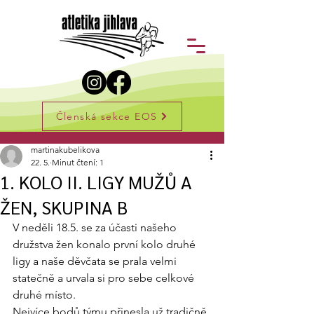
Členská sekce EOS
Příspěvek
martinakubelikova
22. 5.
Minut čtení: 1
1. KOLO II. LIGY MUŽŮ A
ŽEN, SKUPINA B
V neděli 18.5. se za účasti našeho 
družstva žen konalo první kolo druhé 
ligy a naše děvčata se prala velmi 
statečně a urvala si pro sebe celkové 
druhé místo.
Nejvíce bodů týmu přinesla už tradičně 