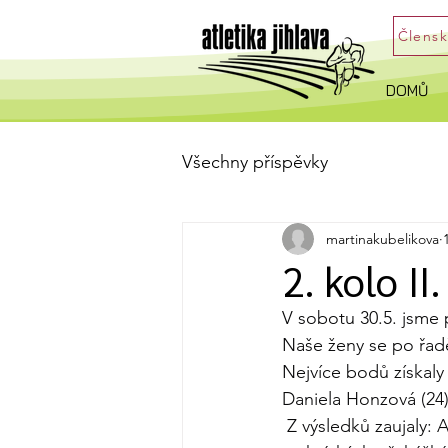
Člens
DOMŮ
Všechny příspěvky
martinakubelikova
2. kolo II
V sobotu 30.5. jsme p
Naše ženy se po řad
Nejvíce bodů získaly 
Daniela Honzová (24)
 Z výsledků zaujaly: 