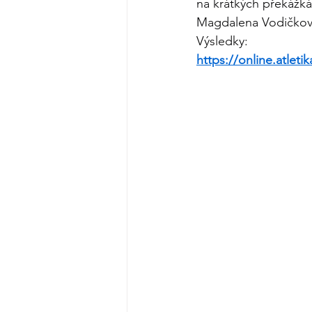
na krátkých překážk
Magdalena Vodičková 
Výsledky:
https://online.atleti