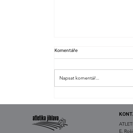
Komentáře
Napsat komentář...
DVĚ STŘÍBRNÉ A JEDNA
BRONZOVÁ MEDAILE PRO
JIHLAVSKÉ ATLETY
KONT
ATLETI
E. Roš