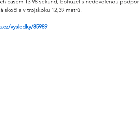
ách časem 13,98 sekund, bohužel s nedovolenou podporo
skočila v trojskoku 12,39 metrů.
ka.cz/vysledky/85989