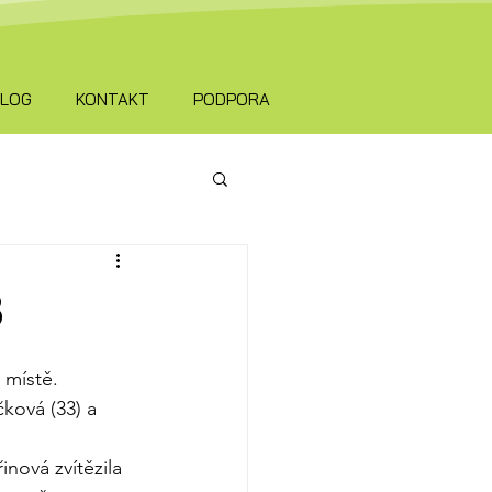
ALOG
KONTAKT
PODPORA
B
 místě.
ková (33) a 
nová zvítězila 