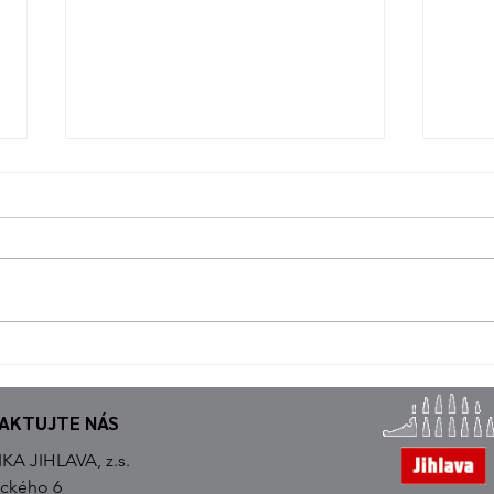
MEZI
TÁBOR ATLETIKY JIHLAVA
AKTUJTE NÁS
KA JIHLAVA, z.s.
ického 6