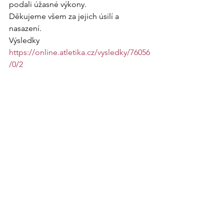
podali úžasné výkony.
Děkujeme všem za jejich úsilí a 
nasazení.
Výsledky
https://online.atletika.cz/vysledky/76056
/0/2