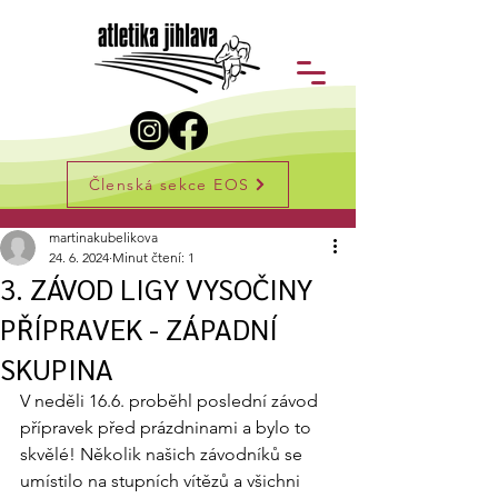
Členská sekce EOS
Příspěvek
martinakubelikova
24. 6. 2024
Minut čtení: 1
3. ZÁVOD LIGY VYSOČINY
PŘÍPRAVEK - ZÁPADNÍ
SKUPINA
V neděli 16.6. proběhl poslední závod 
přípravek před prázdninami a bylo to 
skvělé! Několik našich závodníků se 
umístilo na stupních vítězů a všichni 