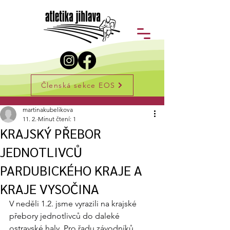
Členská sekce EOS
Příspěvek
martinakubelikova
11. 2.
Minut čtení: 1
KRAJSKÝ PŘEBOR
JEDNOTLIVCŮ
PARDUBICKÉHO KRAJE A
KRAJE VYSOČINA
V neděli 1.2. jsme vyrazili na krajské 
přebory jednotlivců do daleké 
ostravské haly. Pro řadu závodníků 