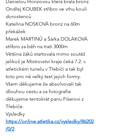
Danielou Honzovou která brala bronz
Ondřej KOUBEK stříbro ve vrhu koulí 
dorostenců
Kateřina NOSKOVÁ bronz na 60m 
překážek
Marek MARTINŮ a Šárka DOLÁKOVÁ 
stříbro za běh na trati 3000m
Většina žáků startovala mimo soutěž 
jelikož je Mistrovství kraje čeká 7.2. v 
atletickém tunelu v Třebíči a tak byl 
toto pro ně velký test jejich formy.
Všem děkujeme že absolvovali tak 
dlouhou cestu a za fotografie 
děkujeme tentokrát panu Fišerovi z 
Třebíče.
Výsledky
https://online.atletika.cz/vysledky/86202
/0/2