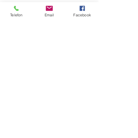
Telefon
Email
Facebook
Zobrazit vše
Nejnovější příspěvky