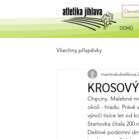
Člens
DOMŮ
Všechny příspěvky
martinakubelikova
KROSOVÝ 
Chęciny. Malebné mě
okolí - hradu. Právě
výročí tisíce let od
Startovka čítala 200 
Deštivé podzimní dny