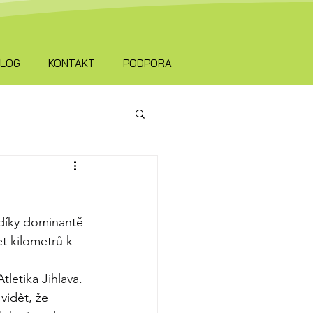
ALOG
KONTAKT
PODPORA
O
díky dominantě 
t kilometrů k 
tletika Jihlava.
idět, že 