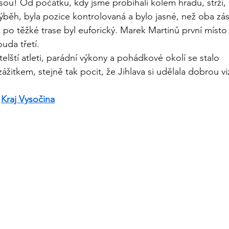
sou! Od počátku, kdy jsme probíhali kolem hradu, strží, l
výběh, byla pozice kontrolovaná a bylo jasné, než oba zá
 po těžké trase byl euforický. Marek Martinů první místo
uda třetí.
telští atleti, parádní výkony a pohádkové okolí se stalo 
tkem, stejně tak pocit, že Jihlava si udělala dobrou vizi
 
Kraj Vysočina