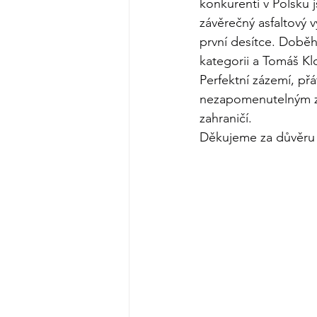
konkurenti v Polsku j
závěrečný asfaltový 
první desítce. Doběh
kategorii a Tomáš Klo
Perfektní zázemí, přá
nezapomenutelným záži
zahraničí.
Děkujeme za důvěru