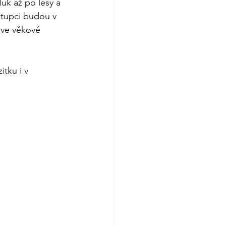
uk až po lesy a 
stupci budou v 
 ve věkové 
tku i v 