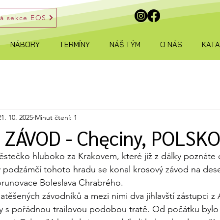
ká sekce EOS
NÁBORY
TERMÍNY
NÁŠ TÝM
O NÁS
KAT
21. 10. 2025
Minut čtení: 1
ZÁVOD - Chęciny, POLSK
stečko hluboko za Krakovem, které již z dálky poznáte 
 v podzámčí tohoto hradu se konal krosový závod na dese
 korunovace Boleslava Chrabrého.
natěšených závodníků a mezi nimi dva jihlavští zástupci z A
 s pořádnou trailovou podobou tratě. Od počátku bylo v