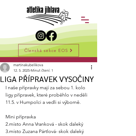
Členská sekce EOS
Příspěvek
martinakubelikova
12. 5. 2025
Minut čtení: 1
LIGA PŘÍPRAVEK VYSOČINY
I naše přípravky mají za sebou 1. kolo 
ligy přípravek, které proběhlo v neděli 
11.5. v Humpolci a vedli si výborně.
Mini přípravka
2.místo Anna Vranková - skok daleký
3.místo Zuzana Pártlová- skok daleký