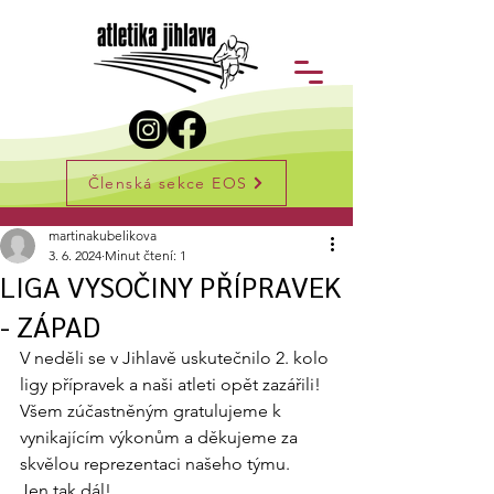
Členská sekce EOS
Příspěvek
martinakubelikova
3. 6. 2024
Minut čtení: 1
LIGA VYSOČINY PŘÍPRAVEK
- ZÁPAD
V neděli se v Jihlavě uskutečnilo 2. kolo 
ligy přípravek a naši atleti opět zazářili!
Všem zúčastněným gratulujeme k 
vynikajícím výkonům a děkujeme za 
skvělou reprezentaci našeho týmu.
Jen tak dál!