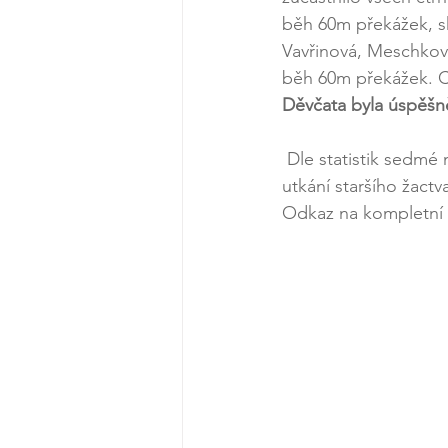
běh 60m překážek, sk
Vavřinová, Meschková
běh 60m překážek. Ce
Děvčata byla úspěšněj
 Dle statistik sedmé místo patří k těm lepším umístěním Kraje Vysočina na mezikrajovém 
utkání staršího žactv
Odkaz na kompletní 