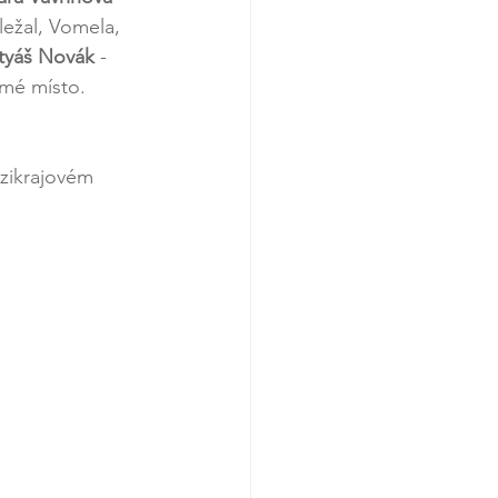
ežal, Vomela, 
tyáš Novák
 - 
dmé místo. 