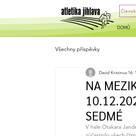
Člens
DOMŮ
Všechny příspěvky
David Kristinus
16. 
NA MEZI
10.12.20
SEDMÉ
V hale Otakara Jande
zúčastnilo všech čtrná