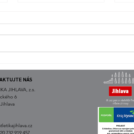
TÁBO
DVĚ STŘÍBRNÉ A JEDNA
BRONZOVÁ MEDAILE PRO
JIHLAVSKÉ ATLETY
AKTUJTE NÁS
KA JIHLAVA, z.s.
ického 6
 Jihlava
:
letikajihlava.cz
420 732 919 457