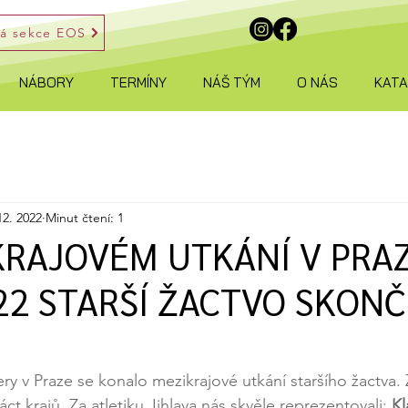
ká sekce EOS
NÁBORY
TERMÍNY
NÁŠ TÝM
O NÁS
KAT
12. 2022
Minut čtení: 1
KRAJOVÉM UTKÁNÍ V PRA
22 STARŠÍ ŽACTVO SKONČ
ry v Praze se konalo mezikrajové utkání staršího žactva.
ct krajů. Za atletiku Jihlava nás skvěle reprezentovali: 
Kl