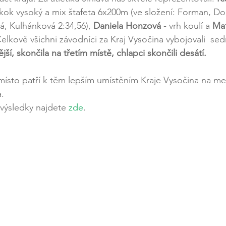
ok vysoký a mix štafeta 6x200m (ve složení: Forman, Dol
, Kulhánková 2:34,56), 
Daniela Honzová
 - vrh koulí a 
Ma
lkově všichni závodníci za Kraj Vysočina vybojovali  se
ší, skončila na třetím místě, chlapci skončili desátí.
a.
výsledky najdete 
zde
.