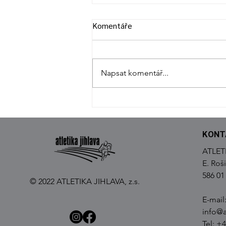
Komentáře
Napsat komentář...
POHÁR ATLETIKY JIHLAVA
KONT
ATLETI
E. Roš
586 01
© 2022 ATLETIKA JIHLAVA, z.s.
E-mail
info@at
Tel: +