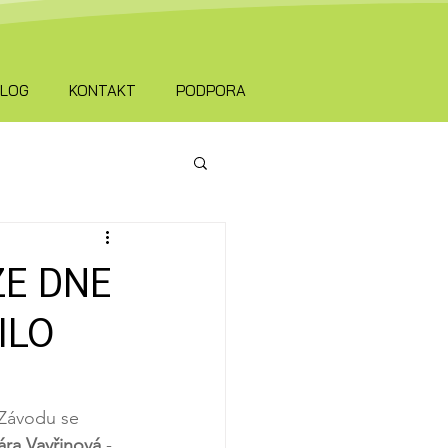
ALOG
KONTAKT
PODPORA
ZE DNE
ILO
 Závodu se 
ára Vavřinová 
- 