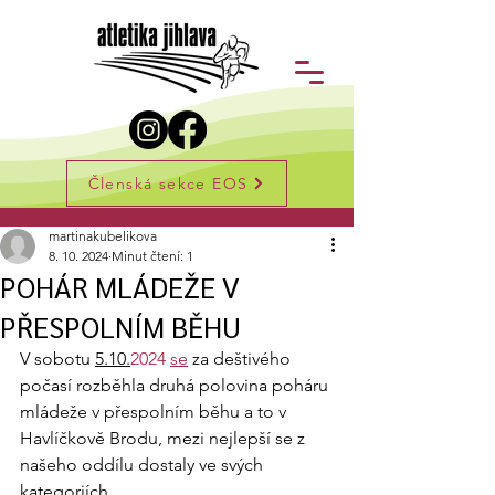
Členská sekce EOS
Příspěvek
martinakubelikova
8. 10. 2024
Minut čtení: 1
POHÁR MLÁDEŽE V
PŘESPOLNÍM BĚHU
V sobotu 
5.10.
2024 
se
 za deštivého 
počasí rozběhla druhá polovina poháru 
mládeže v přespolním běhu a to v 
Havlíčkově Brodu, mezi nejlepší se z 
našeho oddílu dostaly ve svých 
kategoriích