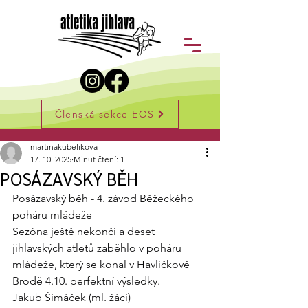
Členská sekce EOS
Příspěvek
martinakubelikova
17. 10. 2025
Minut čtení: 1
POSÁZAVSKÝ BĚH
Posázavský běh - 4. závod Běžeckého 
poháru mládeže
Sezóna ještě nekončí a deset 
jihlavských atletů zaběhlo v poháru 
mládeže, který se konal v Havlíčkově 
Brodě 4.10. perfektní výsledky.
Jakub Šimáček (ml. žáci)