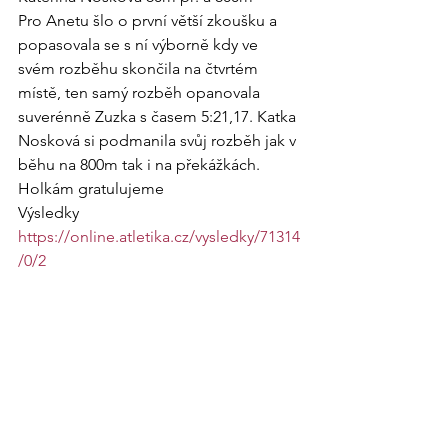
Pro Anetu šlo o první větší zkoušku a 
popasovala se s ní výborně kdy ve 
svém rozběhu skončila na čtvrtém 
místě, ten samý rozběh opanovala 
suverénně Zuzka s časem 5:21,17. Katka 
Nosková si podmanila svůj rozběh jak v 
běhu na 800m tak i na překážkách.
Holkám gratulujeme
Výsledky
https://online.atletika.cz/vysledky/71314
/0/2