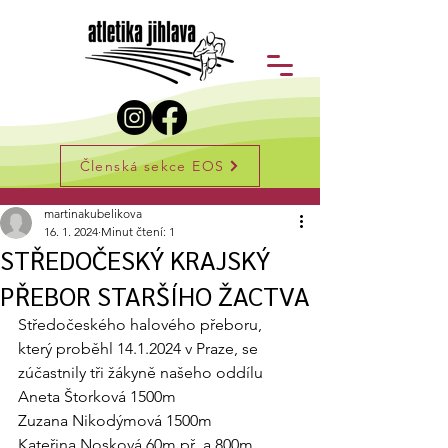
Členská sekce EOS
Příspěvek
martinakubelikova
16. 1. 2024
Minut čtení: 1
STŘEDOČESKÝ KRAJSKÝ
PŘEBOR STARŠÍHO ŽACTVA
Středočeského halového přeboru, 
který proběhl 14.1.2024 v Praze, se 
zúčastnily tři žákyně našeho oddílu
Aneta Štorková 1500m
Zuzana Nikodýmová 1500m
Kateřina Nosková 60m př. a 800m