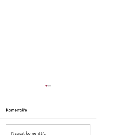
Komentáře
TÁBOR ATLETIKY
Napsat komentář...
DVĚ STŘÍBRNÉ A JEDNA