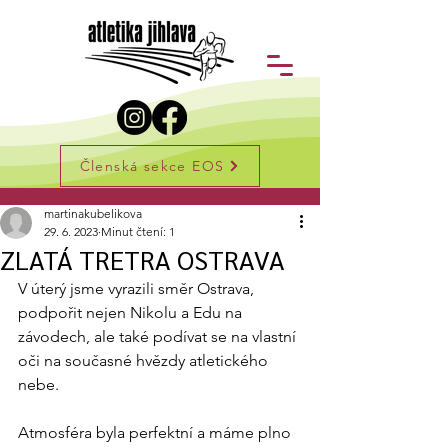
Členská sekce EOS
Příspěvek
martinakubelikova
29. 6. 2023
Minut čtení: 1
ZLATÁ TRETRA OSTRAVA
V úterý jsme vyrazili směr Ostrava, 
podpořit nejen Nikolu a Edu na 
závodech, ale také podívat se na vlastní 
oči na současné hvězdy atletického 
nebe. 
Atmosféra byla perfektní a máme plno 